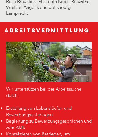
Rosa Bräunlich, Elizabeth Koidl, Roswitha
Weitzer, Angelika Seidel, Georg
Lamprecht
Arbeitsvermittlung
Wir unterstützen bei der Arbeitssuche
durch:
Erstellung von Lebensläufen und
Bewerbungsunterlagen
Begleitung zu Bewerbungsgesprächen und
zum AMS
Kontaktieren von Betrieben, um