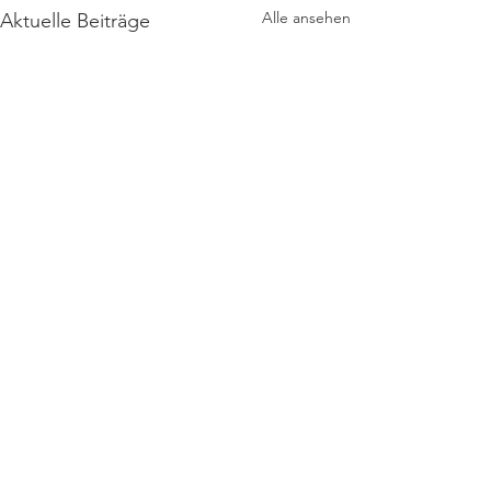
Alle ansehen
Aktuelle Beiträge
Kontaktanfrage
office
@gemeinsam-in-stainz.at